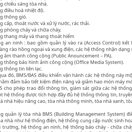
g chiếu sáng tòa nhà.
g điều hoà nhiệt độ.
g thông gió.
 cấp, thoát nước và xử lý nước, rác thải.
g phòng cháy và chữa cháy.
g thang máy và thang thoát hiểm
g an ninh : bao gồm quản lý vào ra (Access Control) kế
àng rào hồng ngoại và xung điện, các hệ thống nhận dạng s
g âm thanh công cộng (Public Anouncement – PA).
g thông báo hình ảnh công cộng (Office Media System).
 thông tin liên lạc.
ua đó, BMS/BAS điều khiển vận hành các hệ thống này một
hằm đảm bảo tiết kiệm điện năng và giảm hao mòn máy móc, 
 cho phép trao đổi thông tin, giám sát giữa các hệ thống,
ột hệ thống được tích hợp đầy đủ hệ thống thông tin, truy
toà nhà hiệu năng cao, tòa nhà thông minh, tòa nhà xanh, t
g quản lý tòa nhà BMS (Building Management System) điề
òa nhà như hệ thống điện, hệ thống cung cấp nước sinh hoạ
 trường, hệ thống an ninh, hệ thống báo cháy - chữa chá