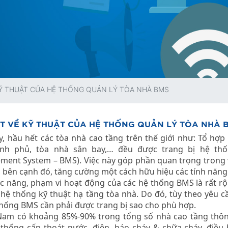
KỸ THUẬT CỦA HỆ THỐNG QUẢN LÝ TÒA NHÀ BMS
ÉT VỀ KỸ THUẬT CỦA HỆ THỐNG QUẢN LÝ TÒA NHÀ 
y, hầu hết các tòa nhà cao tầng trên thế giới như: Tổ hợ
ính phủ, tòa nhà sân bay,… đều được trang bị hệ thố
ent System – BMS). Việc này góp phần quan trọng trong v
, bên cạnh đó, tăng cường một cách hữu hiệu các tính năng 
c năng, phạm vi hoạt động của các hệ thống BMS là rất rộn
 hệ thống kỹ thuật hạ tầng tòa nhà. Do đó, tùy theo yêu
thống BMS cần phải được trang bị sao cho phù hợp.
Nam có khoảng 85%-90% trong tổng số nhà cao tầng thông
thống cấp thoát nước, điện, báo cháy & chữa cháy, điều