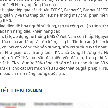
a nhà, BLN : mạng tổng tòa nhà.
t bị giao tiếp qua các chuẩn TCP/IP, Bacnet/IP, Bacnet MS/TP,
g quản lý và thu thập dữ liệu: hệ thống máy chủ, phần mềm
g BMS.
iao diện đồ họa người sử dụng, tạo ra công cụ lập trình từ x
các tính năng điều khiển nâng cao.
ên, tỷ lệ áp dụng hệ thống BMS ở Việt Nam còn thấp. Nguyê
 tòa nhà cao tầng rất tốn kém, chi phí đầu tư cao (chiếm 
, chi phí cho công tác bảo dưỡng, sửa chữa và duy trì hoạ
 - Phó giám đốc Trung tâm TKNL, Sở Công Thương Hà Nội
hệ mới để TKNL do vấn đề thiếu vốn đầu tư, trong khi N
hiết bị TKNL ở mức 30% tổng số vốn đầu tư cho dự án. Vì v
 ưu đãi cho các DN muốn đầu tư các thiết bị, giải pháp TKN
m bảo an ninh năng lượng quốc gia.
VIẾT LIÊN QUAN