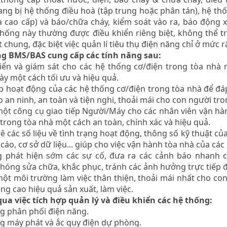
ang bị hệ thống điều hoà (tập trung hoặc phân tán), hệ th
à cao cấp) và báo/chữa cháy, kiểm soát vào ra, báo động
thống này thường được điều khiển riêng biệt, không thể tr
 chung, đặc biệt việc quản lí tiêu thụ điện năng chỉ ở mức r
g BMS/BAS cung cấp các tính năng sau:
iển và giám sát cho các hệ thống cơ/điện trong tòa nhà
ày một cách tối ưu và hiệu quả.
p hoạt động của các hệ thống cơ/điện trong tòa nhà để đá
 an ninh, an toàn và tiện nghi, thoải mái cho con người tro
một công cụ giao tiếp Người/Máy cho các nhân viên vận hà
 trong tòa nhà một cách an toàn, chính xác và hiệu quả.
ê các số liệu về tình trạng hoạt động, thông số kỹ thuật c
cáo, cơ sở dữ liệu... giúp cho việc vận hành tòa nhà của các
 phát hiện sớm các sự cố, đưa ra các cảnh báo nhanh c
hóng sửa chữa, khắc phục, tránh các ảnh hưởng trực tiếp 
một môi trường làm việc thân thiện, thoải mái nhất cho co
ng cao hiệu quả sản xuất, làm việc.
ua việc tích hợp quản lý và điều khiển các hệ thống:
g phân phối điện năng.
g máy phát và ắc quy điện dự phòng.