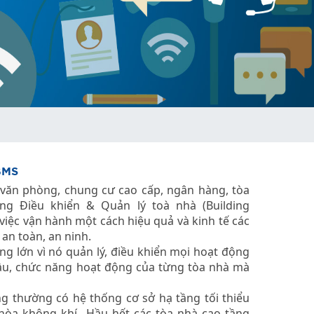
BMS
p văn phòng, chung cư cao cấp, ngân hàng, tòa
ng Điều khiển & Quản lý toà nhà (Building
iệc vận hành một cách hiệu quả và kinh tế các
an toàn, an ninh.
g lớn vì nó quản lý, điều khiển mọi hoạt động
 cầu, chức năng hoạt động của từng tòa nhà mà
 thường có hệ thống cơ sở hạ tầng tối thiểu
 hòa không khí…Hầu hết các tòa nhà cao tầng