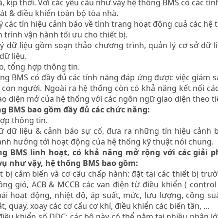
ả, kịp thời. Với các yêu cầu như vậy hệ thống BMS có các tí
át & điều khiển toàn bộ tòa nhà.
lý các tín hiệu cảnh báo về tình trạng hoạt động cuả các hệ
ch trình vận hành tối ưu cho thiết bị.
lý dữ liệu gồm soạn thảo chương trình, quản lý cơ sở dữ l
dữ liệu.
o, tổng hợp thông tin.
ống BMS có đầy đủ các tính năng đáp ứng được việc giám 
a con người. Ngoài ra hệ thống còn có khả năng kết nối cá
ao diện mở của hệ thống với các ngôn ngữ giao diện theo ti
ng BMS bao gồm đầy đủ các chức năng:
ợp thông tin.
rữ dữ liệu & cảnh báo sự cố, đưa ra những tín hiệu cảnh 
nh hưởng tới hoạt động của hệ thống kỹ thuật nói chung.
ng BMS linh hoạt, có khả năng mở rộng với các giải p
vụ như vậy, hệ thống BMS bao gồm:
t bị cảm biến và cơ cấu chấp hành: đặt tại các thiết bị trư
ông gió, ACB & MCCB các van điện từ điều khiển ( control 
hái hoạt động, nhiệt độ, áp suất, mức, lưu lượng, công suất
, quay, xoay các cơ cấu cơ khí, điều khiển các biến tần, ...
điều khiển số DDC: các bộ này có thể nằm tại nhiều phân 