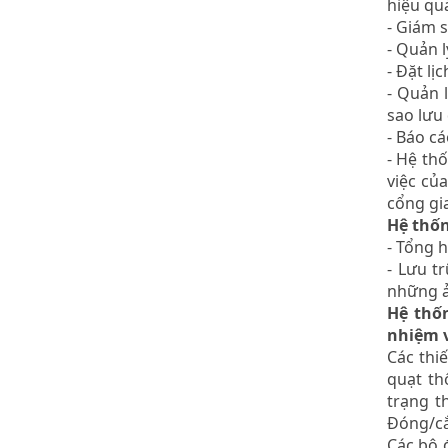
hiệu qu
- Giám s
- Quản 
- Đặt lị
- Quản 
sao lưu 
- Báo cá
- Hệ th
việc củ
cổng gi
Hệ thố
- Tổng h
- Lưu t
những ả
Hệ thố
nhiệm 
Các thiế
quạt th
trạng t
Đóng/cắt
Các bộ 