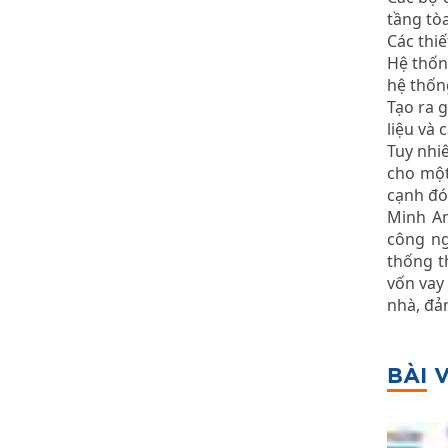
tầng tò
Các thiế
Hệ thốn
hệ thốn
Tạo ra g
liệu và 
Tuy nhi
cho một
cạnh đó
Minh An
công ng
thống t
vốn vay
nhà, đả
BÀI 