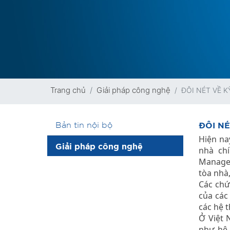
Trang chủ
Giải pháp công nghệ
ĐÔI NÉT VỀ 
ĐÔI N
Bản tin nội bộ
Hiện na
Giải pháp công nghệ
nhà ch
Managem
tòa nhà
Các chứ
của các
các hệ 
Ở Việt 
như hệ 