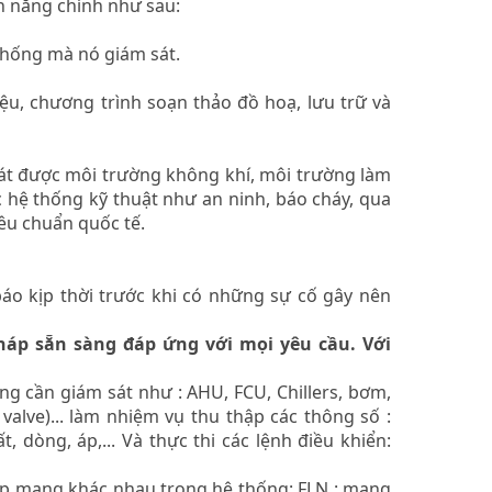
nh năng chính như sau:
 thống mà nó giám sát.
iệu, chương trình soạn thảo đồ hoạ, lưu trữ và
sát được môi trường không khí, môi trường làm
c hệ thống kỹ thuật như an ninh, báo cháy, qua
êu chuẩn quốc tế.
báo kịp thời trước khi có những sự cố gây nên
háp sẵn sàng đáp ứng với mọi yêu cầu. Với
ờng cần giám sát như : AHU, FCU, Chillers, bơm,
valve)... làm nhiệm vụ thu thập các thông số :
, dòng, áp,... Và thực thi các lệnh điều khiển:
lớp mạng khác nhau trong hệ thống: FLN : mạng