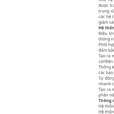
được tr
trung v
các hệ 
giám sát
Hệ thốn
Điều kh
thống n
Phối hợ
đảm bảo
Tạo ra 
cơ/điện
Thống k
các báo 
Tự động
nhanh c
Tạo ra 
phần nâ
Thông q
Hệ thốn
Hệ thốn