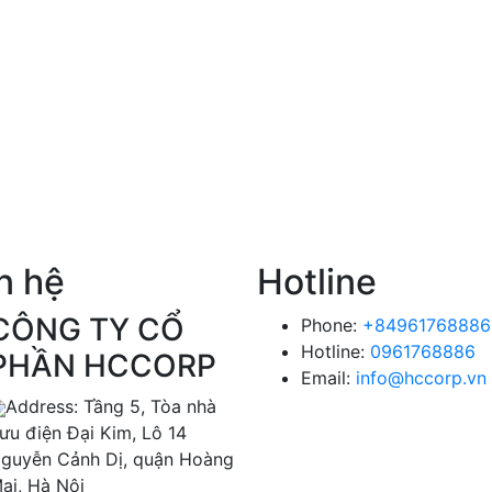
n hệ
Hotline
CÔNG TY CỔ
Phone:
+84961768886
Hotline:
0961768886
PHẦN HCCORP
Email:
info@hccorp.vn
Address: Tầng 5, Tòa nhà
ưu điện Đại Kim, Lô 14
guyễn Cảnh Dị, quận Hoàng
ai, Hà Nội