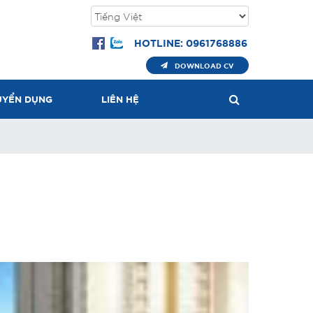
HOTLINE: 0961768886
DOWNLOAD CV
UYỂN DỤNG
LIÊN HỆ