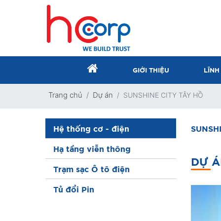
GIỚI THIỆU
LĨNH
Trang chủ
Dự án
SUNSHINE CITY TÂY HỒ
Hệ thống cơ - điện
SUNSHI
Hạ tầng viễn thông
DỰ Á
Trạm sạc Ô tô điện
Tủ đổi Pin