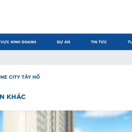
 VỰC KINH DOANH
DỰ ÁN
TIN TỨC
T
NE CITY TÂY HỒ
N KHÁC