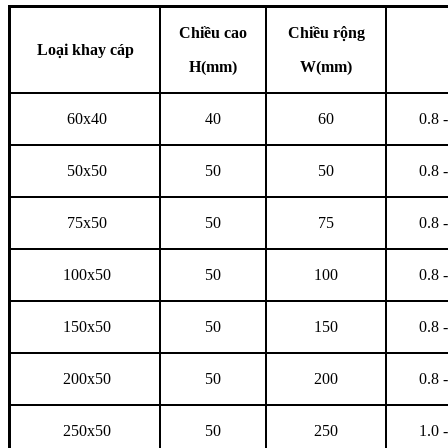
Chiều cao
Chiều rộng
Loại khay cáp
H(mm)
W(mm)
60x40
40
60
0.8 -
50x50
50
50
0.8 -
75x50
50
75
0.8 -
100x50
50
100
0.8 -
150x50
50
150
0.8 -
200x50
50
200
0.8 -
250x50
50
250
1.0 -