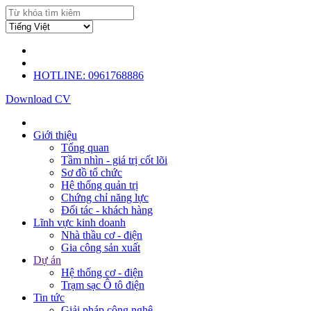
HOTLINE: 0961768886
Download CV
Giới thiệu
Tổng quan
Tầm nhìn - giá trị cốt lõi
Sơ đồ tổ chức
Hệ thống quản trị
Chứng chỉ năng lực
Đối tác - khách hàng
Lĩnh vực kinh doanh
Nhà thầu cơ - điện
Gia công sản xuất
Dự án
Hệ thống cơ - điện
Trạm sạc Ô tô điện
Tin tức
Giải pháp công nghệ