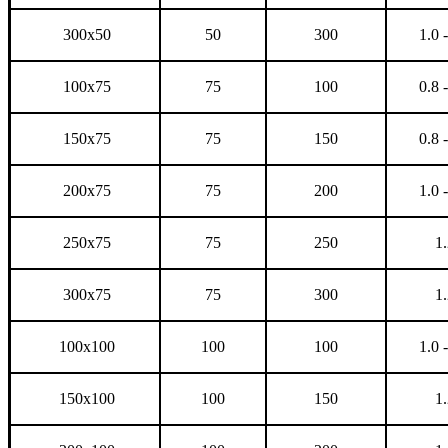
300x50
50
300
1.0 -
100x75
75
100
0.8 -
150x75
75
150
0.8 -
200x75
75
200
1.0 -
250x75
75
250
1.
300x75
75
300
1.
100x100
100
100
1.0 -
150x100
100
150
1.