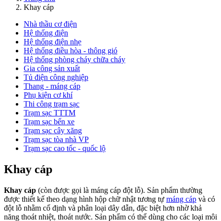
Khay cáp
Nhà thầu cơ điện
Hệ thống điện
Hệ thống điện nhẹ
Hệ thống điều hòa - thông gió
Hệ thống phòng cháy chữa cháy
Gia công sản xuất
Tủ điện công nghiệp
Thang - máng cáp
Phụ kiện cơ khí
Thi công trạm sạc
Trạm sạc TTTM
Trạm sạc bến xe
Trạm sạc cây xăng
Trạm sạc tòa nhà VP
Trạm sạc cao tốc - quốc lộ
Khay cáp
Khay cáp
(còn được gọi là máng cáp đột lỗ). Sản phẩm thường
được thiết kế theo dạng hình hộp chữ nhật tương tự
máng cáp
và có
đột lỗ nhằm cố định và phân loại dây dẫn, đặc biệt hơn nhờ khả
năng thoát nhiệt, thoát nước. Sản phẩm có thể dùng cho các loại môi