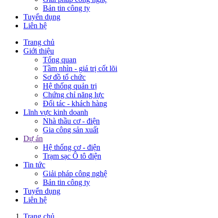
Bản tin công ty
Tuyển dụng
Liên hệ
Trang chủ
Giới thiệu
Tổng quan
Tầm nhìn - giá trị cốt lõi
Sơ đồ tổ chức
Hệ thống quản trị
Chứng chỉ năng lực
Đối tác - khách hàng
Lĩnh vực kinh doanh
Nhà thầu cơ - điện
Gia công sản xuất
Dự án
Hệ thống cơ - điện
Trạm sạc Ô tô điện
Tin tức
Giải pháp công nghệ
Bản tin công ty
Tuyển dụng
Liên hệ
Trang chủ