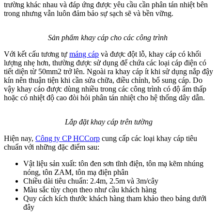
trường khác nhau và đáp ứng được yêu cầu cần phân tán nhiệt bên
trong nhưng vẫn luôn đảm bảo sự sạch sẽ và bền vững.
Sản phẩm khay cáp cho các công trình
Với kết cấu tương tự
máng cáp
và được đột lỗ, khay cáp có khối
lượng nhẹ hơn, thường được sử dụng để chứa các loại cáp điện có
tiết diện từ 50mm2 trở lên. Ngoài ra khay cáp ít khi sử dụng nắp đậy
kín nên thuận tiện khi cần sửa chữa, điều chỉnh, bổ sung cáp. Do
vậy khay cáo được dùng nhiều trong các công trình có độ ẩm thấp
hoặc có nhiệt độ cao đòi hỏi phân tán nhiệt cho hệ thống dây dẫn.
Lắp đặt khay cáp trên tường
Hiện nay,
Công ty CP HCCorp
cung cấp các loại khay cáp tiêu
chuẩn với những đặc điểm sau:
Vật liệu sản xuất: tôn đen sơn tĩnh điện, tôn mạ kẽm nhúng
nóng, tôn ZAM, tôn mạ điện phân
Chiều dài tiêu chuẩn: 2.4m, 2.5m và 3m/cây
Màu sắc tùy chọn theo như cầu khách hàng
Quy cách kích thước khách hàng tham khảo theo bảng dưới
đây