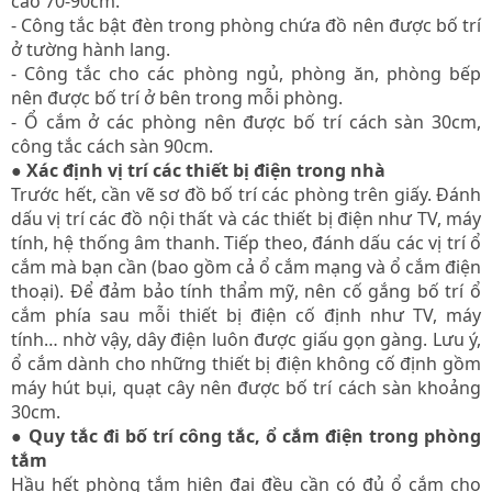
cao 70-90cm.
- Công tắc bật đèn trong phòng chứa đồ nên được bố trí
ở tường hành lang.
- Công tắc cho các phòng ngủ, phòng ăn, phòng bếp
nên được bố trí ở bên trong mỗi phòng.
- Ổ cắm ở các phòng nên được bố trí cách sàn 30cm,
công tắc cách sàn 90cm.
● Xác định vị trí các thiết bị điện trong nhà
Trước hết, cần vẽ sơ đồ bố trí các phòng trên giấy. Đánh
dấu vị trí các đồ nội thất và các thiết bị điện như TV, máy
tính, hệ thống âm thanh. Tiếp theo, đánh dấu các vị trí ổ
cắm mà bạn cần (bao gồm cả ổ cắm mạng và ổ cắm điện
thoại). Để đảm bảo tính thẩm mỹ, nên cố gắng bố trí ổ
cắm phía sau mỗi thiết bị điện cố định như TV, máy
tính… nhờ vậy, dây điện luôn được giấu gọn gàng. Lưu ý,
ổ cắm dành cho những thiết bị điện không cố định gồm
máy hút bụi, quạt cây nên được bố trí cách sàn khoảng
30cm.
● Quy tắc đi bố trí công tắc, ổ cắm điện trong phòng
tắm
Hầu hết phòng tắm hiện đại đều cần có đủ ổ cắm cho