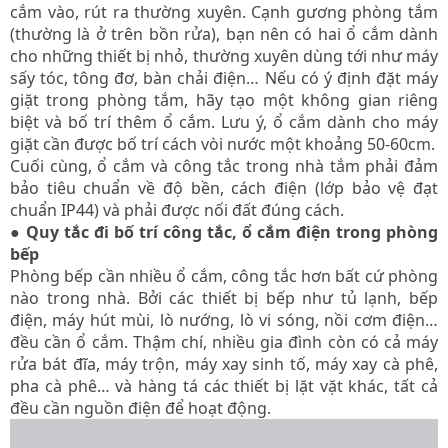
cắm vào, rút ra thường xuyên. Cạnh gương phòng tắm
(thường là ở trên bồn rửa), bạn nên có hai ổ cắm dành
cho những thiết bị nhỏ, thường xuyên dùng tới như máy
sấy tóc, tông đơ, bàn chải điện… Nếu có ý định đặt máy
giặt trong phòng tắm, hãy tạo một không gian riêng
biệt và bố trí thêm ổ cắm. Lưu ý, ổ cắm dành cho máy
giặt cần được bố trí cách vòi nước một khoảng 50-60cm.
Cuối cùng, ổ cắm và công tắc trong nhà tắm phải đảm
bảo tiêu chuẩn về độ bền, cách điện (lớp bảo vệ đạt
chuẩn IP44) và phải được nối đất đúng cách.
● Quy tắc đi bố trí công tắc, ổ cắm điện trong phòng
bếp
Phòng bếp cần nhiều ổ cắm, công tắc hơn bất cứ phòng
nào trong nhà. Bởi các thiết bị bếp như tủ lạnh, bếp
điện, máy hút mùi, lò nướng, lò vi sóng, nồi cơm điện…
đều cần ổ cắm. Thậm chí, nhiều gia đình còn có cả máy
rửa bát đĩa, máy trộn, máy xay sinh tố, máy xay cà phê,
pha cà phê… và hàng tá các thiết bị lặt vặt khác, tất cả
đều cần nguồn điện để hoạt động.