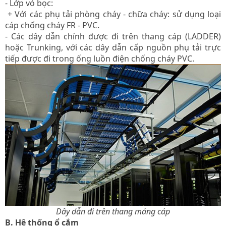
-
Lớp vỏ bọc:
+
Với các phụ tải phòng cháy - chữa cháy: sử dụng loại
cáp chống cháy FR - PVC.
-
Các dây dẫn chính được đi trên thang cáp (LADDER)
hoặc Trunking, với các dây dẫn cấp nguồn phụ tải trực
tiếp được đi trong ống luồn điện chống cháy PVC.
Dây dẫn đi trên thang máng cáp
B. Hệ thống ổ cắm