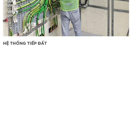
HỆ THỐNG TIẾP ĐẤT
Chúng tôi luôn quan niệm rằng việc xây dựng chữ "TÍN" với Quý
khách hàng và đối tác phải đặt lên hàng đầu, là giá trị to lớn nhất
để phát triển doanh nghiệp bền vững.