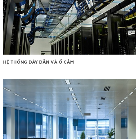
HỆ THỐNG DÂY DẪN VÀ Ổ CẮM