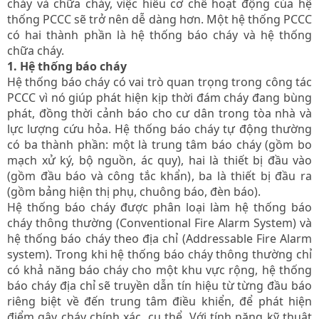
cháy và chữa cháy, việc hiểu cơ chế hoạt động của hệ
thống PCCC sẽ trở nên dễ dàng hơn. Một hệ thống PCCC
có hai thành phần là hệ thống báo cháy và hệ thống
chữa cháy.
1. Hệ thống báo cháy
Hệ thống báo cháy có vai trò quan trọng trong công tác
PCCC vì nó giúp phát hiện kịp thời đám cháy đang bùng
phát, đồng thời cảnh báo cho cư dân trong tòa nhà và
lực lượng cứu hỏa. Hệ thống báo cháy tự động thường
có ba thành phần: một là trung tâm báo cháy (gồm bo
mạch xử ký, bộ nguồn, ác quy), hai là thiết bị đầu vào
(gồm đầu báo và công tắc khẩn), ba là thiết bị đầu ra
(gồm bảng hiện thị phụ, chuông báo, đèn báo).
Hệ thống báo cháy được phân loại làm hệ thống báo
cháy thông thường (Conventional Fire Alarm System) và
hệ thống báo cháy theo địa chỉ (Addressable Fire Alarm
system). Trong khi hệ thống báo cháy thông thường chỉ
có khả năng báo cháy cho một khu vực rộng, hệ thống
báo cháy địa chỉ sẽ truyền dẫn tín hiệu từ từng đầu báo
riêng biệt về đến trung tâm điều khiển, để phát hiện
điểm gây cháy chính xác, cụ thể. Với tính năng kỹ thuật