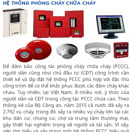
HỆ THỐNG PHÒNG CHÁY CHỮA CHÁY
Để đảm bảo công tác phòng cháy chữa cháy (PCCC),
người dân cũng như chủ đầu tư (CĐT) công trình cần
thiết kế và lắp đặt hệ thống PCCC phù hợp với đặc thù
công trình để có thể khắc phục được các đám cháy khác
nhau. Tuy nhiên, tại Việt Nam, ở nhiều nơi, ý thức của
người dân và CĐT trong công tác PCCC chưa cao. Theo
thống kê của Bộ Công an, năm 2015 cả nước đã xảy ra
2.792 vụ cháy, trong đó xảy ra nhiều vụ cháy lớn tại các
khu dân cư, chung cư, chợ và trung tâm thương mại,
gây thiệt hại nghiêm trọng về người và tài sản. Vì vậy,
việc tìm hiểu và xây dựng một hệ thống PCCC hiệu quả