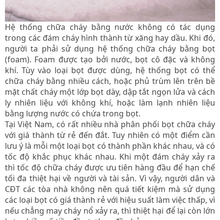
Hệ thống chữa cháy bằng nước không có tác dụng
trong các đám cháy hình thành từ xăng hay dầu. Khi đó,
người ta phải sử dụng hệ thống chữa cháy bằng bọt
(foam). Foam được tạo bởi nước, bọt cô đặc và không
khí. Tùy vào loại bọt được dùng, hệ thống bọt có thể
chữa cháy bằng nhiều cách, hoặc phủ trùm lên trên bề
mặt chất cháy một lớp bọt dày, dập tắt ngọn lửa và cách
ly nhiên liệu với không khí, hoặc làm lạnh nhiên liệu
bằng lượng nước có chứa trong bọt.
Tại Việt Nam, có rất nhiều nhà phân phối bọt chữa cháy
với giá thành từ rẻ đến đắt. Tuy nhiên có một điểm cần
lưu ý là mỗi một loại bọt có thành phần khác nhau, và có
tốc độ khắc phục khác nhau. Khi một đám cháy xảy ra
thì tốc độ chữa cháy được ưu tiên hàng đầu để hạn chế
tối đa thiệt hại về người và tài sản. Vì vậy, người dân và
CĐT các tòa nhà không nên quá tiết kiệm mà sử dụng
các loại bọt có giá thành rẻ với hiệu suất làm việc thấp, vì
nếu chẳng may cháy nổ xảy ra, thì thiệt hại để lại còn lớn