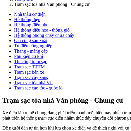
Trạm sạc tòa nhà Văn phòng - Chung cư
Nhà thầu cơ điện
Hệ thống điện
Hệ thống điện nhẹ
Hệ thống điều hòa - thông gió
Hệ thống phòng cháy chữa cháy
Gia công sản xuất
Tủ điện công nghiệp
Thang - máng cáp
Phụ kiện cơ khí
Thi công trạm sạc
Trạm sạc TTTM
Trạm sạc bến xe
Trạm sạc cây xăng
Trạm sạc tòa nhà VP
Trạm sạc cao tốc - quốc lộ
Trạm sạc tòa nhà Văn phòng - Chung cư
Xe điện là xu thế chung đang phát triển mạnh mẽ, hiện nay nhiều trạ
phát triển hệ thống
trạm sạc
điện nhằm thúc đẩy chuyển đổi phương ti
Để người dân tự tin hơn khi lựa chọn xe điện và để thích nghi với xu