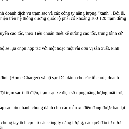
nh doanh dịch vụ trạm sạc và các công ty năng lượng “xanh”. Bởi lẽ,
 thiện trên hệ thống đường quốc lộ phải có khoảng 100-120 trạm dừng
yến cao tốc, theo Tiêu chuẩn thiết kế đường cao tốc, trung bình cứ
bộ sẽ lựa chọn hợp tác với một hoặc một vài đơn vị sản xuất, kinh
ia đình (Home Charger) và bộ sạc DC dành cho các tổ chức, doanh
t trạm sạc ô tô điện, trạm sạc xe điện sử dụng năng lượng mặt trời,
háp sạc pin nhanh chóng dành cho các mẫu xe điện đang được bán tại
 chung tay tích cực từ các công ty năng lượng, các quỹ đầu tư nước
uận.