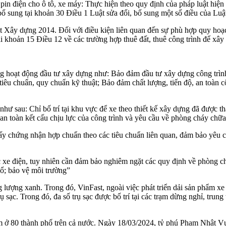
 pin điện cho ô tô, xe máy: Thực hiện theo quy định của pháp luật hiệ
ổ sung tại khoản 30 Điều 1 Luật sửa đổi, bổ sung một số điều của Lu
ật Xây dựng 2014. Đối với điều kiện liên quan đến sự phù hợp quy ho
i khoản 15 Điều 12 về các trường hợp thuê đất, thuê công trình để xây 
rong hoạt động đầu tư xây dựng như: Bảo đảm đầu tư xây dựng công trình
iêu chuẩn, quy chuẩn kỹ thuật; Bảo đảm chất lượng, tiến độ, an toàn c
ể như sau: Chỉ bố trí tại khu vực để xe theo thiết kế xây dựng đã được 
n toàn kết cấu chịu lực của công trình và yêu cầu về phòng cháy chữa
iấy chứng nhận hợp chuẩn theo các tiêu chuẩn liên quan, đảm bảo yêu c
c xe điện, tuy nhiên cần đảm bảo nghiêm ngặt các quy định về phòng 
nổ; bảo vệ môi trường”
lượng xanh. Trong đó, VinFast, ngoài việc phát triển dải sản phẩm xe 
rụ sạc. Trong đó, đa số trụ sạc được bố trí tại các trạm dừng nghỉ, tr
m ở 80 thành phố trên cả nước. Ngày 18/03/2024, tỷ phú Phạm Nhật Vư