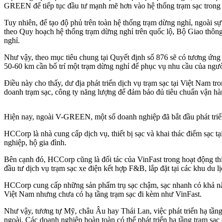
GREEN để tiếp tục đầu tư mạnh mẽ hơn vào hệ thống trạm sạc trong
Tuy nhiên, để tạo độ phủ trên toàn hệ thống trạm dừng nghỉ, ngoài s
theo Quy hoạch hệ thống trạm dừng nghỉ trên quốc lộ, Bộ Giao thông
nghỉ.
Như vậy, theo mục tiêu chung tại Quyết định số 876 sẽ có tương ứng 
50-60 km cần bố trí một trạm dừng nghỉ để phục vụ nhu cầu của ngườ
Điều này cho thấy, dư địa phát triển dịch vụ trạm sạc tại Việt Nam t
doanh trạm sạc, công ty năng lượng để đảm bảo đủ tiêu chuẩn vận hà
Hiện nay, ngoài V-GREEN, một số doanh nghiệp đã bắt đầu phát triển
HCCorp là nhà cung cấp dịch vụ, thiết bị sạc và khai thác điểm sạc
nghiệp, hộ gia đình.
Bên cạnh đó, HCCorp cũng là đối tác của VinFast trong hoạt động thi 
đầu tư dịch vụ trạm sạc xe điện kết hợp F&B, lắp đặt tại các khu du lị
HCCorp cung cấp những sản phẩm trụ sạc chậm, sạc nhanh có khả năng
Việt Nam nhưng chưa có hạ tầng trạm sạc đi kèm như VinFast.
Như vậy, tương tự Mỹ, châu Âu hay Thái Lan, việc phát triển hạ tầng
ngoài. Các doanh nghiệp hoàn toàn có thể phát triển hạ tầng trạm sạc 