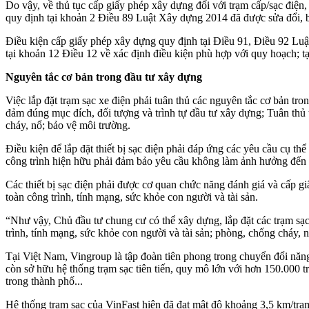
Do vậy, về thủ tục cấp giấy phép xây dựng đối với trạm cấp/sạc điện,
quy định tại khoản 2 Điều 89 Luật Xây dựng 2014 đã được sửa đổi, b
Điều kiện cấp giấy phép xây dựng quy định tại Điều 91, Điều 92 Lu
tại khoản 12 Điều 12 về xác định điều kiện phù hợp với quy hoạch; tạ
Nguyên tắc cơ bản trong đầu tư xây dựng
Việc lắp đặt trạm sạc xe điện phải tuân thủ các nguyên tắc cơ bản t
đảm đúng mục đích, đối tượng và trình tự đầu tư xây dựng; Tuân thủ t
cháy, nổ; bảo vệ môi trường.
Điều kiện để lắp đặt thiết bị sạc điện phải đáp ứng các yêu cầu cụ th
công trình hiện hữu phải đảm bảo yêu cầu không làm ảnh hưởng đến a
Các thiết bị sạc điện phải được cơ quan chức năng đánh giá và cấp g
toàn công trình, tính mạng, sức khỏe con người và tài sản.
“Như vậy, Chủ đầu tư chung cư có thể xây dựng, lắp đặt các trạm sạ
trình, tính mạng, sức khỏe con người và tài sản; phòng, chống cháy, 
Tại Việt Nam, Vingroup là tập đoàn tiên phong trong chuyển đổi năng 
còn sở hữu hệ thống trạm sạc tiên tiến, quy mô lớn với hơn 150.000 t
trong thành phố...
Hệ thống trạm sạc của VinFast hiện đã đạt mật độ khoảng 3,5 km/trạ