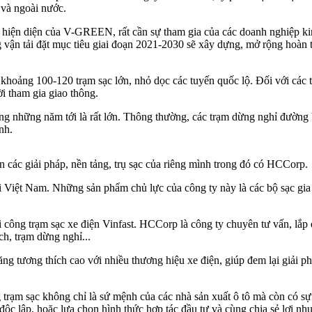
 và ngoài nước.
ự hiện diện của V-GREEN, rất cần sự tham gia của các doanh nghiệp ki
 vận tải đặt mục tiêu giai đoạn 2021-2030 sẽ xây dựng, mở rộng hoàn
khoảng 100-120 trạm sạc lớn, nhỏ dọc các tuyến quốc lộ. Đối với các tu
i tham gia giao thông.
rong những năm tới là rất lớn. Thông thường, các trạm dừng nghỉ đường 
nh.
 các giải pháp, nền tảng, trụ sạc của riêng mình trong đó có HCCorp.
 tại Việt Nam. Những sản phẩm chủ lực của công ty này là các bộ sạc g
công trạm sạc xe điện Vinfast. HCCorp là công ty chuyên tư vấn, lắp đặ
ch, trạm dừng nghỉ...
 tương thích cao với nhiều thương hiệu xe điện, giúp đem lại giải p
 trạm sạc không chỉ là sứ mệnh của các nhà sản xuất ô tô mà còn có sự
độc lập, hoặc lựa chọn hình thức hợp tác đầu tư và cùng chia sẻ lợi nh