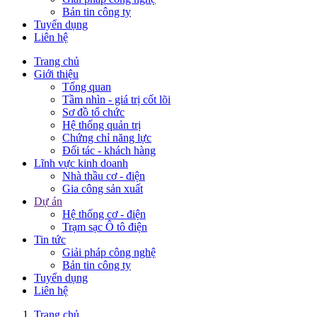
Bản tin công ty
Tuyển dụng
Liên hệ
Trang chủ
Giới thiệu
Tổng quan
Tầm nhìn - giá trị cốt lõi
Sơ đồ tổ chức
Hệ thống quản trị
Chứng chỉ năng lực
Đối tác - khách hàng
Lĩnh vực kinh doanh
Nhà thầu cơ - điện
Gia công sản xuất
Dự án
Hệ thống cơ - điện
Trạm sạc Ô tô điện
Tin tức
Giải pháp công nghệ
Bản tin công ty
Tuyển dụng
Liên hệ
Trang chủ