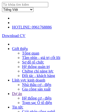
HOTLINE: 0961768886
Download CV
Giới thiệu
Tổng quan
Tầm nhìn - giá trị cốt lõi
Sơ đồ tổ chức
Hệ thống quản trị
Chứng chỉ năng lực
Đối tác - khách hàng
Lĩnh vực kinh doanh
Nhà thầu cơ - điện
Gia công sản xuất
Dự án
Hệ thống cơ - điện
Trạm sạc Ô tô điện
Tin tức
Giải pháp công nghệ