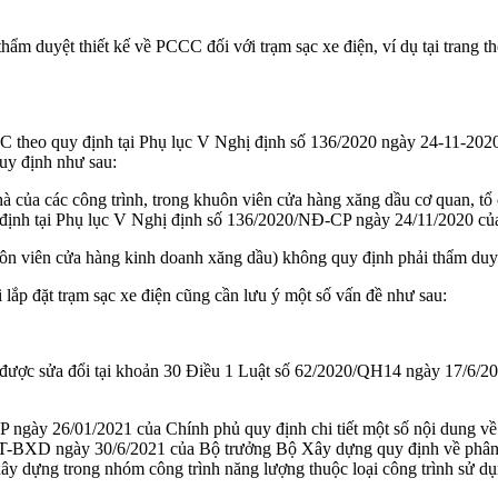
ẩm duyệt thiết kế về PCCC đối với trạm sạc xe điện, ví dụ tại trang 
C theo quy định tại Phụ lục V Nghị định số 136/2020 ngày 24-11-2020. 
quy định như sau:
 nhà của các công trình, trong khuôn viên cửa hàng xăng dầu cơ quan, t
uy định tại Phụ lục V Nghị định số 136/2020/NĐ-CP ngày 24/11/2020 củ
 khuôn viên cửa hàng kinh doanh xăng dầu) không quy định phải thẩm du
lắp đặt trạm sạc xe điện cũng cần lưu ý một số vấn đề như sau:
ợc sửa đổi tại khoản 30 Điều 1 Luật số 62/2020/QH14 ngày 17/6/202
 ngày 26/01/2021 của Chính phủ quy định chi tiết một số nội dung về q
/TT-BXD ngày 30/6/2021 của Bộ trưởng Bộ Xây dựng quy định về phân 
h xây dựng trong nhóm công trình năng lượng thuộc loại công trình sử d