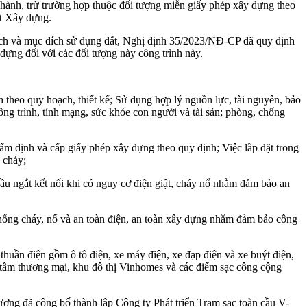
n hành, trừ trường hợp thuộc đối tượng miễn giấy phép xây dựng theo
ật Xây dựng.
ạch và mục đích sử dụng đất, Nghị định 35/2023/NĐ-CP đã quy định
dựng đối với các đối tượng này công trình này.
 theo quy hoạch, thiết kế; Sử dụng hợp lý nguồn lực, tài nguyên, bảo
ông trình, tính mạng, sức khỏe con người và tài sản; phòng, chống
thẩm định và cấp giấy phép xây dựng theo quy định; Việc lắp đặt trong
 cháy;
ầu ngắt kết nối khi có nguy cơ điện giật, cháy nổ nhằm đảm bảo an
chống cháy, nổ và an toàn điện, an toàn xây dựng nhằm đảm bảo công
thuần điện gồm ô tô điện, xe máy điện, xe đạp điện và xe buýt điện,
ung tâm thương mại, khu đô thị Vinhomes và các điểm sạc công cộng
ợng đã công bố thành lập Công ty Phát triển Trạm sạc toàn cầu V-